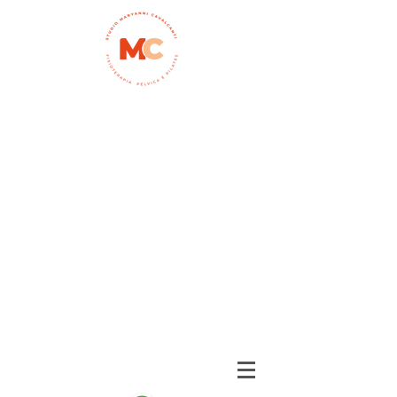
Início
quem somos
Depoimentos
galeria de fotos
Fisioterapia pélvica
serviços
pilates
localização
contato