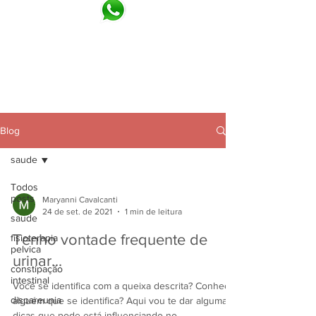
blog
Blog
saude
Todos
posts
Maryanni Cavalcanti
24 de set. de 2021
1 min de leitura
saude
Tenho vontade frequente de
fisioterapia
pelvica
urinar...
constipação
intestinal
Você se identifica com a queixa descrita? Conhece
dispareunia
alguém que se identifica? Aqui vou te dar algumas
dicas que pode está influenciando no...