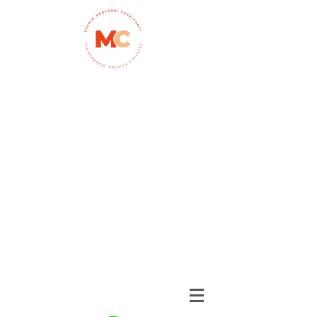
Início
quem somos
Depoimentos
galeria de fotos
Fisioterapia pélvica
serviços
pilates
localização
contato