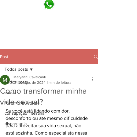
blog
Post
Todos posts
Maryanni Cavalcanti
Todos posts
24 de ago. de 2024
1 min de leitura
Como transformar minha
saude
vida sexual?
fisioterapia pelvica
Se você está lidando com dor, 
constipação intestinal
desconforto ou até mesmo dificuldade 
dispareunia
para aproveitar sua vida sexual, não 
está sozinha. Como especialista nessa 