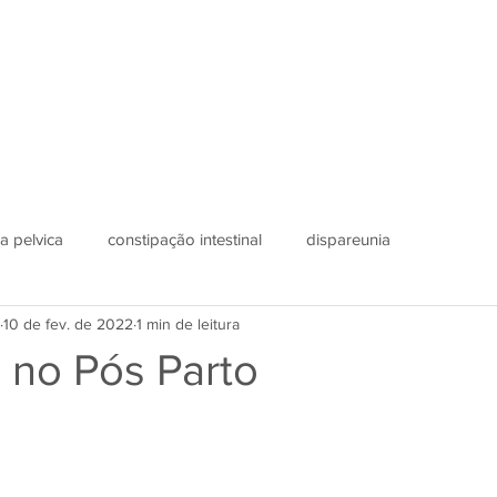
em somos
Depoimentos
gal
 pélvica
serviços
pilate
localização
blog
ia pelvica
constipação intestinal
dispareunia
10 de fev. de 2022
1 min de leitura
 no Pós Parto