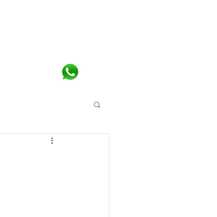
eria de fotos
s
contato