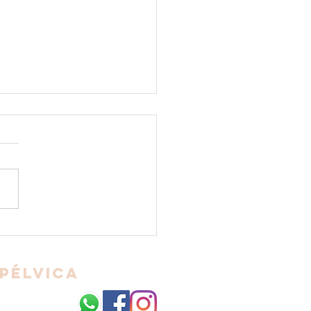
tinência Urinária e
alidade de Mulher
 Pélvica