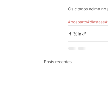
Os citados acima no 
#posparto
#diastase
#
Posts recentes