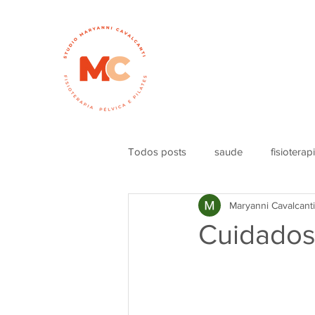
Início
qu
Fisioterapia
Todos posts
saude
fisioterap
Maryanni Cavalcanti
Cuidados