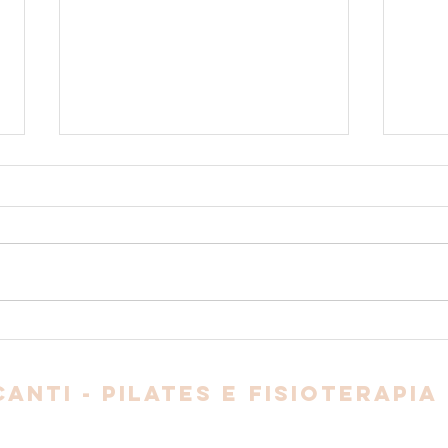
Por que acontece a perda de
Incon
urina ao tossir/espirrar?
Sexu
anti - pilates e Fisioterapia